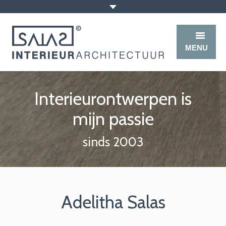
MENU
Home
Interieurontwerpen is
Salas
mijn passie
Werkwijze
sinds 2003
Portfolio
Klanten
Workshops
Adelitha Salas
Contact