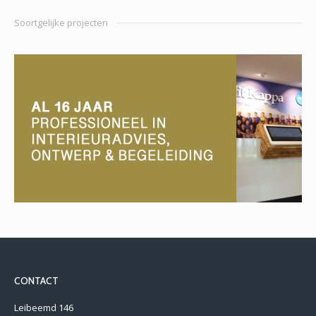
Soortgelijke projecten
Smurfi
CONTACT
Leibeemd 146