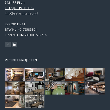
5121 RR Rijen
+31 (0)6 - 19 08 89 52
info@salasinterieur.nl
KvK 20111241
BTW NL140176585B01
IBAN NL33 INGB 0009 5322 95
Find us on:
RECENTE PROJECTEN