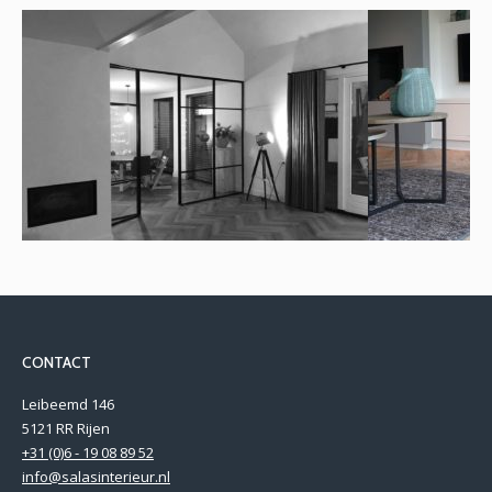
Styling e
Styling en ontwerp villa Breda
CONTACT
Leibeemd 146
5121 RR Rijen
+31 (0)6 - 19 08 89 52
info@salasinterieur.nl